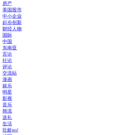
房产
美国股市
中小企业
起步创新
财经人物
国际
中国
东南亚
言论
社论
评论
交流站
漫画
娱乐
明星
影视
音乐
韩流
送礼
生活
壮龄go!