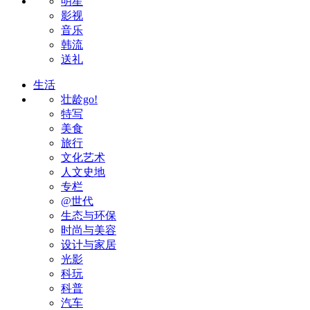
明星
影视
音乐
韩流
送礼
生活
壮龄go!
特写
美食
旅行
文化艺术
人文史地
专栏
@世代
生态与环保
时尚与美容
设计与家居
光影
科玩
科普
汽车