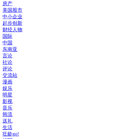
房产
美国股市
中小企业
起步创新
财经人物
国际
中国
东南亚
言论
社论
评论
交流站
漫画
娱乐
明星
影视
音乐
韩流
送礼
生活
壮龄go!