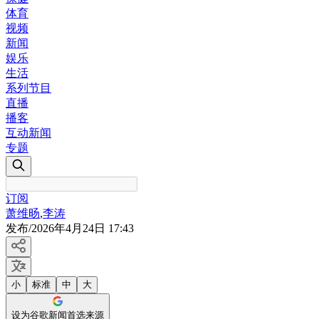
体育
视频
新闻
娱乐
生活
系列节目
直播
播客
互动新闻
专题
订阅
萧维旸
,
李涛
发布
/
2026年4月24日 17:43
小
标准
中
大
设为谷歌新闻首选来源