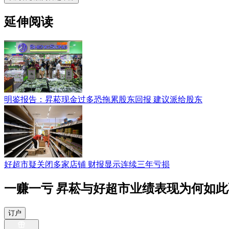
延伸阅读
明鉴报告：昇菘现金过多恐拖累股东回报 建议派给股东
好超市疑关闭多家店铺 财报显示连续三年亏损
一赚一亏 昇菘与好超市业绩表现为何如
订户