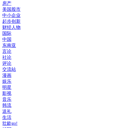
房产
美国股市
中小企业
起步创新
财经人物
国际
中国
东南亚
言论
社论
评论
交流站
漫画
娱乐
明星
影视
音乐
韩流
送礼
生活
壮龄go!