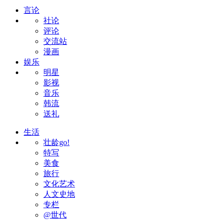
言论
社论
评论
交流站
漫画
娱乐
明星
影视
音乐
韩流
送礼
生活
壮龄go!
特写
美食
旅行
文化艺术
人文史地
专栏
@世代