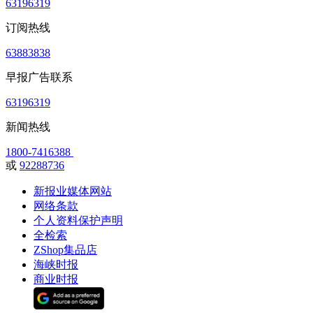
63196319
订阅热线
63883838
早报广告联系
63196319
新闻热线
1800-7416388
或
92288736
新报业媒体网站
网络条款
个人资料保护声明
全检索
ZShop集品店
海峡时报
商业时报