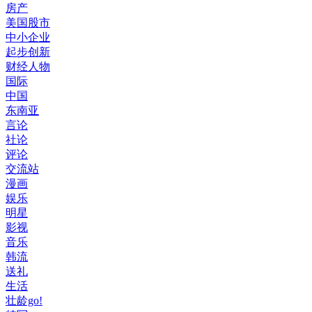
房产
美国股市
中小企业
起步创新
财经人物
国际
中国
东南亚
言论
社论
评论
交流站
漫画
娱乐
明星
影视
音乐
韩流
送礼
生活
壮龄go!