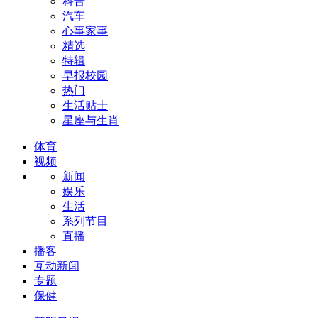
科普
汽车
心事家事
精选
特辑
早报校园
热门
生活贴士
星座与生肖
体育
视频
新闻
娱乐
生活
系列节目
直播
播客
互动新闻
专题
保健