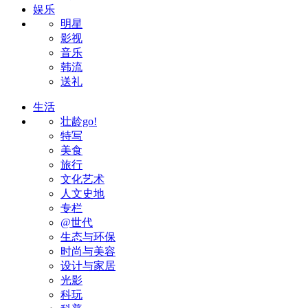
娱乐
明星
影视
音乐
韩流
送礼
生活
壮龄go!
特写
美食
旅行
文化艺术
人文史地
专栏
@世代
生态与环保
时尚与美容
设计与家居
光影
科玩