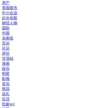
房产
美国股市
中小企业
起步创新
财经人物
国际
中国
东南亚
言论
社论
评论
交流站
漫画
娱乐
明星
影视
音乐
韩流
送礼
生活
壮龄go!