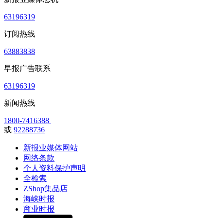
63196319
订阅热线
63883838
早报广告联系
63196319
新闻热线
1800-7416388
或
92288736
新报业媒体网站
网络条款
个人资料保护声明
全检索
ZShop集品店
海峡时报
商业时报