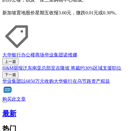
新加坡置地股价星期五收报3.60元，微跌0.01元或0.30%。
大华银行
办公楼
商场
华业集团
诺维娜
上一篇
H&M据报迁东南亚总部至吉隆坡 将裁约30%区域支援职位
下一篇
华业集团以6850万元收购大华银行在乌节路资产权益
购买此文章
最新
热门