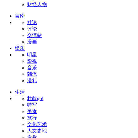
财经人物
言论
社论
评论
交流站
漫画
娱乐
明星
影视
音乐
韩流
送礼
生活
壮龄go!
特写
美食
旅行
文化艺术
人文史地
专栏