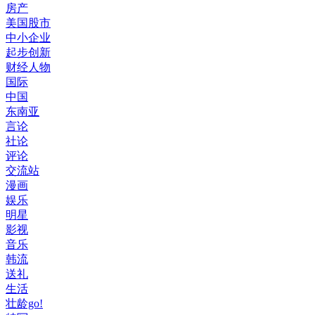
房产
美国股市
中小企业
起步创新
财经人物
国际
中国
东南亚
言论
社论
评论
交流站
漫画
娱乐
明星
影视
音乐
韩流
送礼
生活
壮龄go!