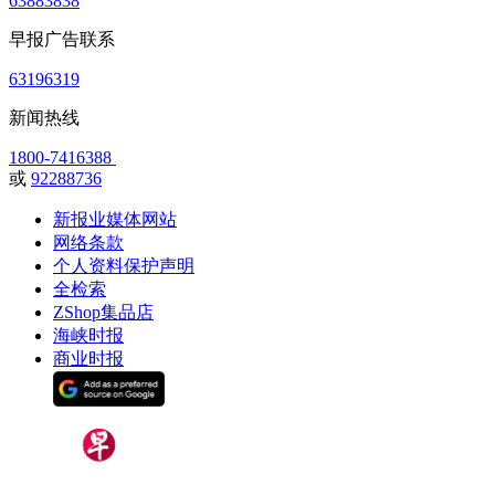
63883838
早报广告联系
63196319
新闻热线
1800-7416388
或
92288736
新报业媒体网站
网络条款
个人资料保护声明
全检索
ZShop集品店
海峡时报
商业时报