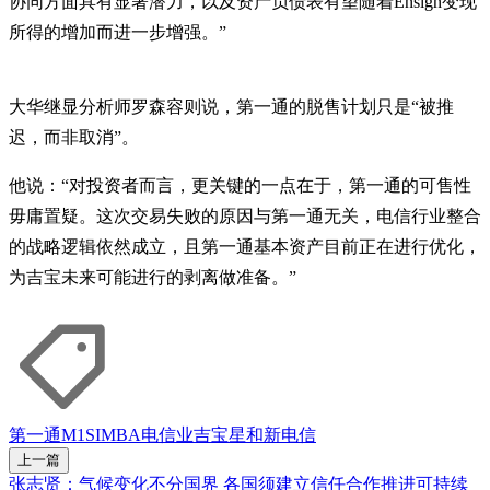
协同方面具有显著潜力，以及资产负债表有望随着Ensign变现
所得的增加而进一步增强。”
大华继显分析师罗森容则说，第一通的脱售计划只是“被推
迟，而非取消”。
他说：“对投资者而言，更关键的一点在于，第一通的可售性
毋庸置疑。这次交易失败的原因与第一通无关，电信行业整合
的战略逻辑依然成立，且第一通基本资产目前正在进行优化，
为吉宝未来可能进行的剥离做准备。”
第一通
M1
SIMBA
电信业
吉宝
星和
新电信
上一篇
张志贤：气候变化不分国界 各国须建立信任合作推进可持续