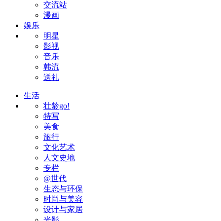
交流站
漫画
娱乐
明星
影视
音乐
韩流
送礼
生活
壮龄go!
特写
美食
旅行
文化艺术
人文史地
专栏
@世代
生态与环保
时尚与美容
设计与家居
光影