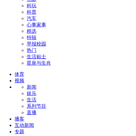
科玩
科普
汽车
心事家事
精选
特辑
早报校园
热门
生活贴士
星座与生肖
体育
视频
新闻
娱乐
生活
系列节目
直播
播客
互动新闻
专题