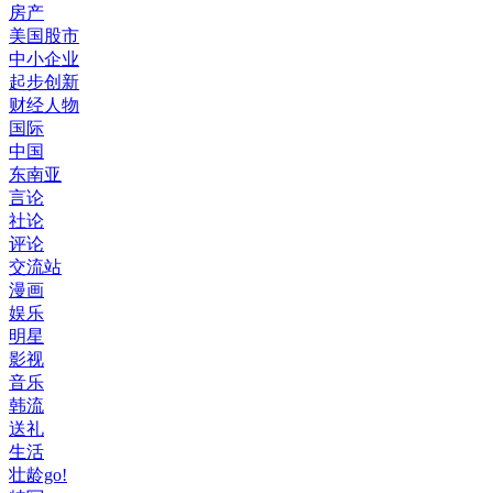
房产
美国股市
中小企业
起步创新
财经人物
国际
中国
东南亚
言论
社论
评论
交流站
漫画
娱乐
明星
影视
音乐
韩流
送礼
生活
壮龄go!