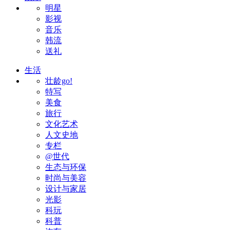
明星
影视
音乐
韩流
送礼
生活
壮龄go!
特写
美食
旅行
文化艺术
人文史地
专栏
@世代
生态与环保
时尚与美容
设计与家居
光影
科玩
科普