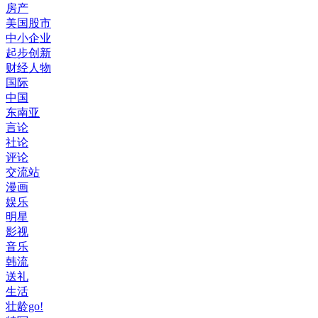
房产
美国股市
中小企业
起步创新
财经人物
国际
中国
东南亚
言论
社论
评论
交流站
漫画
娱乐
明星
影视
音乐
韩流
送礼
生活
壮龄go!