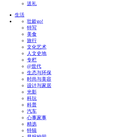
送礼
生活
壮龄go!
特写
美食
旅行
文化艺术
人文史地
专栏
@世代
生态与环保
时尚与美容
设计与家居
光影
科玩
科普
汽车
心事家事
精选
特辑
早报校园