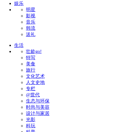
娱乐
明星
影视
音乐
韩流
送礼
生活
壮龄go!
特写
美食
旅行
文化艺术
人文史地
专栏
@世代
生态与环保
时尚与美容
设计与家居
光影
科玩
科普