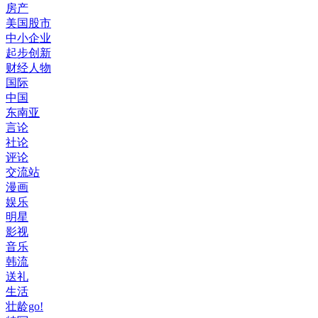
房产
美国股市
中小企业
起步创新
财经人物
国际
中国
东南亚
言论
社论
评论
交流站
漫画
娱乐
明星
影视
音乐
韩流
送礼
生活
壮龄go!