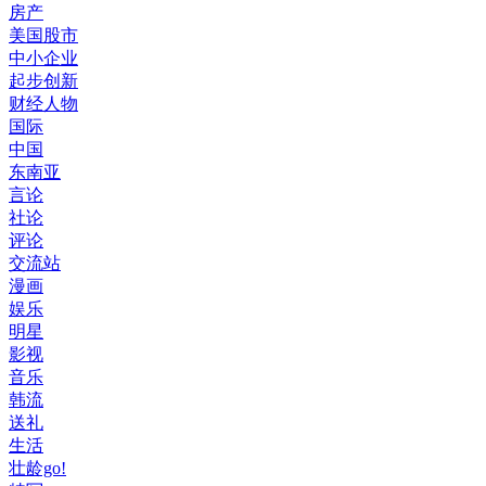
房产
美国股市
中小企业
起步创新
财经人物
国际
中国
东南亚
言论
社论
评论
交流站
漫画
娱乐
明星
影视
音乐
韩流
送礼
生活
壮龄go!