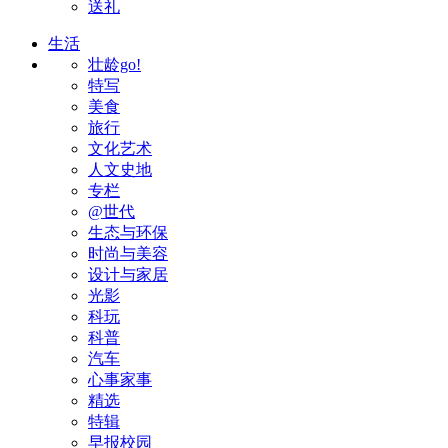
送礼
生活
壮龄go!
特写
美食
旅行
文化艺术
人文史地
专栏
@世代
生态与环保
时尚与美容
设计与家居
光影
科玩
科普
汽车
心事家事
精选
特辑
早报校园