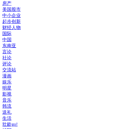
房产
美国股市
中小企业
起步创新
财经人物
国际
中国
东南亚
言论
社论
评论
交流站
漫画
娱乐
明星
影视
音乐
韩流
送礼
生活
壮龄go!