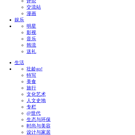
评论
交流站
漫画
娱乐
明星
影视
音乐
韩流
送礼
生活
壮龄go!
特写
美食
旅行
文化艺术
人文史地
专栏
@世代
生态与环保
时尚与美容
设计与家居