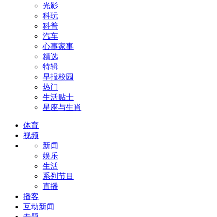
光影
科玩
科普
汽车
心事家事
精选
特辑
早报校园
热门
生活贴士
星座与生肖
体育
视频
新闻
娱乐
生活
系列节目
直播
播客
互动新闻
专题