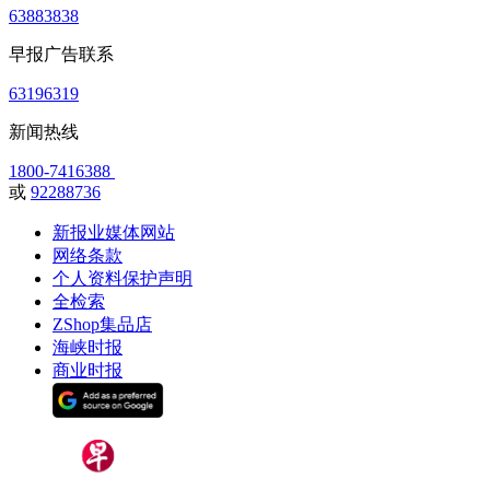
63883838
早报广告联系
63196319
新闻热线
1800-7416388
或
92288736
新报业媒体网站
网络条款
个人资料保护声明
全检索
ZShop集品店
海峡时报
商业时报