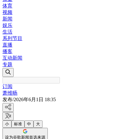
体育
视频
新闻
娱乐
生活
系列节目
直播
播客
互动新闻
专题
订阅
萧维旸
发布
/
2026年6月1日 18:35
小
标准
中
大
设为谷歌新闻首选来源