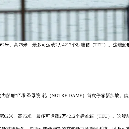
75米，最多可运载2万4212个标准箱（TEU）。这艘船舶由扬子江船业（
动力船舶“巴黎圣母院”轮（NOTRE DAME）首次停靠新加
高75米，最多可运载2万4212个标准箱（TEU）。这艘船舶由扬子江船业
有多项减排设备，包括可降低能耗的空气动力学挡风系统，以及可