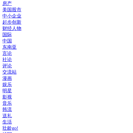
房产
美国股市
中小企业
起步创新
财经人物
国际
中国
东南亚
言论
社论
评论
交流站
漫画
娱乐
明星
影视
音乐
韩流
送礼
生活
壮龄go!