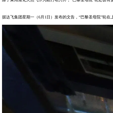
据达飞集团星期一（6月1日）发布的文告，“巴黎圣母院”轮