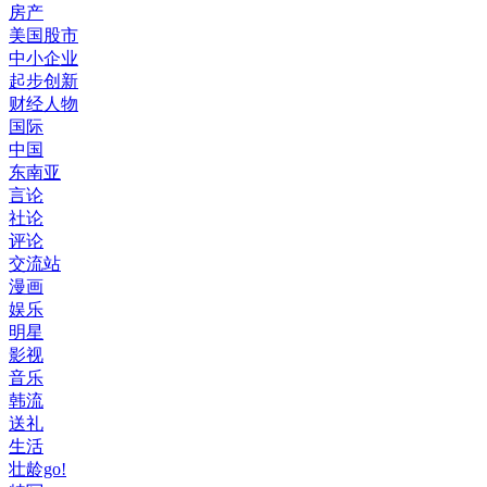
房产
美国股市
中小企业
起步创新
财经人物
国际
中国
东南亚
言论
社论
评论
交流站
漫画
娱乐
明星
影视
音乐
韩流
送礼
生活
壮龄go!