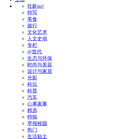
壮龄go!
特写
美食
旅行
文化艺术
人文史地
专栏
@世代
生态与环保
时尚与美容
设计与家居
光影
科玩
科普
汽车
心事家事
精选
特辑
早报校园
热门
生活贴士