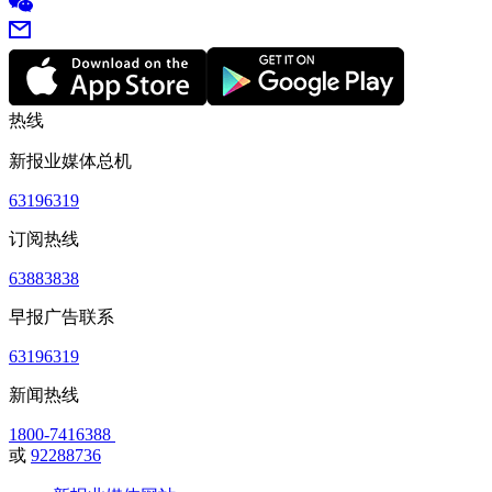
热线
新报业媒体总机
63196319
订阅热线
63883838
早报广告联系
63196319
新闻热线
1800-7416388
或
92288736