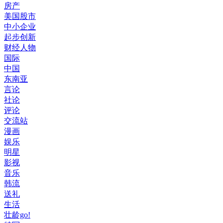
房产
美国股市
中小企业
起步创新
财经人物
国际
中国
东南亚
言论
社论
评论
交流站
漫画
娱乐
明星
影视
音乐
韩流
送礼
生活
壮龄go!