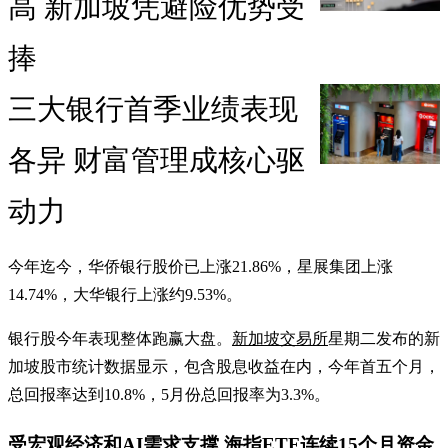
高 新加坡凭避险优势受
捧
三大银行首季业绩表现
各异 财富管理成核心驱
动力
今年迄今，华侨银行股价已上涨21.86%，星展集团上涨
14.74%，大华银行上涨约9.53%。
银行股今年表现整体跑赢大盘。
新加坡交易所
星期二发布的新
加坡股市统计数据显示，包含股息收益在内，今年首五个月，
总回报率达到10.8%，5月份总回报率为3.3%。
受宏观经济和AI需求支撑 海指ETF连续15个月资金