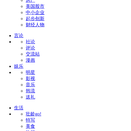
房产
美国股市
中小企业
起步创新
财经人物
言论
社论
评论
交流站
漫画
娱乐
明星
影视
音乐
韩流
送礼
生活
壮龄go!
特写
美食