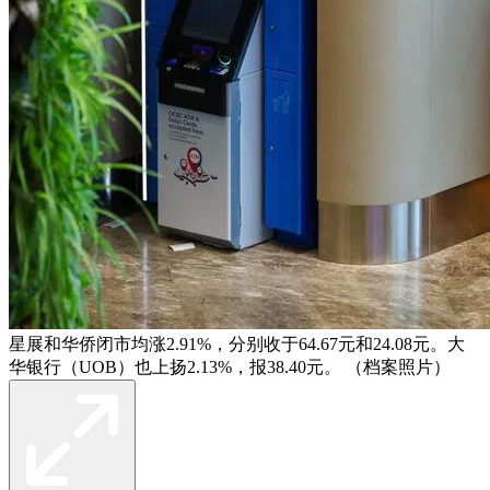
星展和华侨闭市均涨2.91%，分别收于64.67元和24.08元。大
华银行（UOB）也上扬2.13%，报38.40元。 （档案照片）