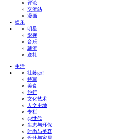
评论
交流站
漫画
娱乐
明星
影视
音乐
韩流
送礼
生活
壮龄go!
特写
美食
旅行
文化艺术
人文史地
专栏
@世代
生态与环保
时尚与美容
设计与家居