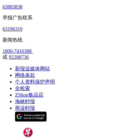
63883838
早报广告联系
63196319
新闻热线
1800-7416388
或
92288736
新报业媒体网站
网络条款
个人资料保护声明
全检索
ZShop集品店
海峡时报
商业时报