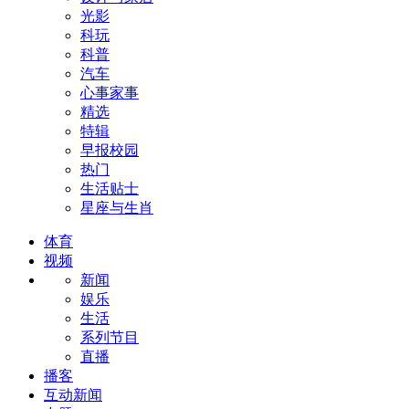
光影
科玩
科普
汽车
心事家事
精选
特辑
早报校园
热门
生活贴士
星座与生肖
体育
视频
新闻
娱乐
生活
系列节目
直播
播客
互动新闻