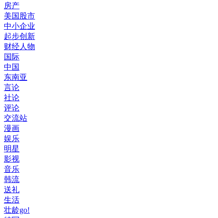
房产
美国股市
中小企业
起步创新
财经人物
国际
中国
东南亚
言论
社论
评论
交流站
漫画
娱乐
明星
影视
音乐
韩流
送礼
生活
壮龄go!