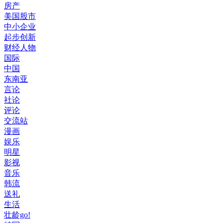
房产
美国股市
中小企业
起步创新
财经人物
国际
中国
东南亚
言论
社论
评论
交流站
漫画
娱乐
明星
影视
音乐
韩流
送礼
生活
壮龄go!