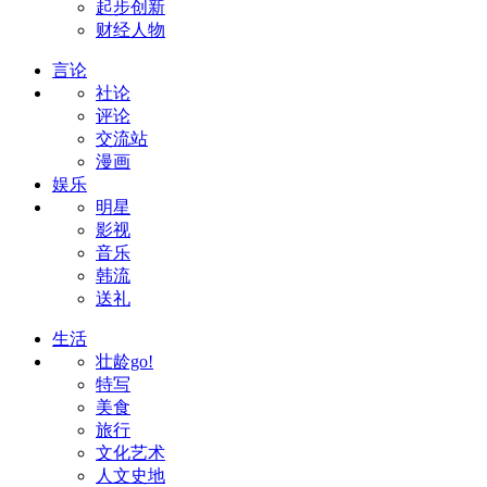
起步创新
财经人物
言论
社论
评论
交流站
漫画
娱乐
明星
影视
音乐
韩流
送礼
生活
壮龄go!
特写
美食
旅行
文化艺术
人文史地