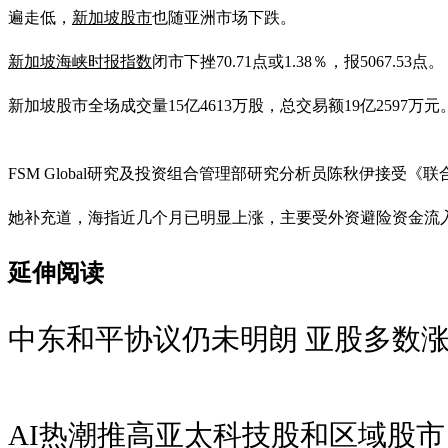
遍走低，
新加坡股市
也随亚洲市场下跌。
新加坡海峡时报指数
闭市下挫70.71点或1.38％，报5067.53点。
新加坡股市全场成交量15亿4613万股，总交易额19亿2597万元
FSM Global研究及投资组合管理部研究分析员陈秋伊接
她补充道，海指近几个月已明显上涨，主要受外资避险资金流
延伸阅读
中东和平协议仍未明朗 亚股多数涨海
AI热潮推高亚太科技股和区域股市 