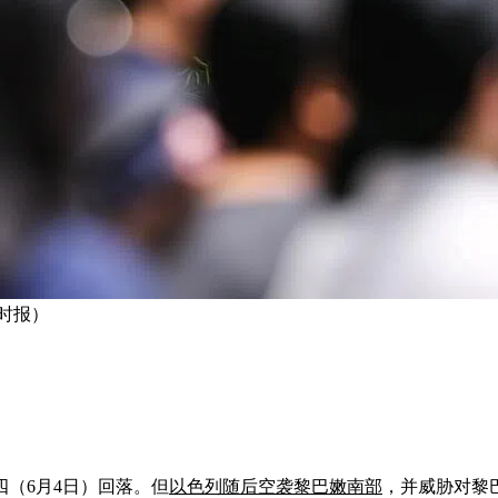
时报）
（6月4日）回落。但
以色列随后空袭黎巴嫩南部
，并威胁对黎