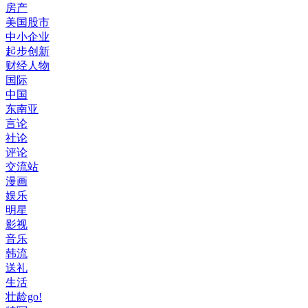
房产
美国股市
中小企业
起步创新
财经人物
国际
中国
东南亚
言论
社论
评论
交流站
漫画
娱乐
明星
影视
音乐
韩流
送礼
生活
壮龄go!