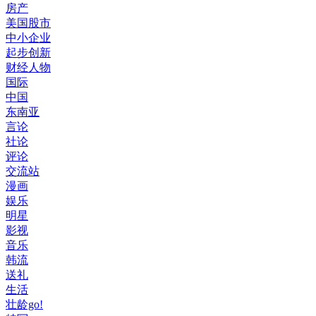
房产
美国股市
中小企业
起步创新
财经人物
国际
中国
东南亚
言论
社论
评论
交流站
漫画
娱乐
明星
影视
音乐
韩流
送礼
生活
壮龄go!