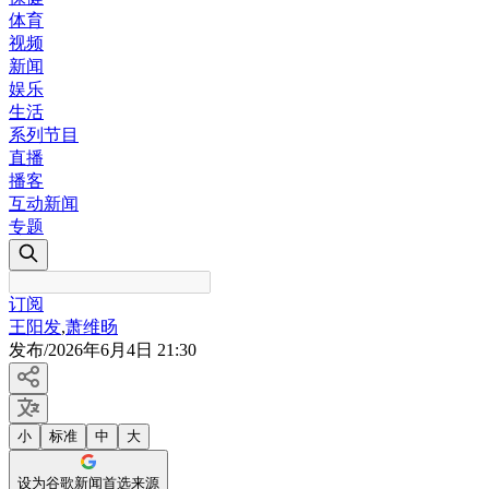
体育
视频
新闻
娱乐
生活
系列节目
直播
播客
互动新闻
专题
订阅
王阳发
,
萧维旸
发布
/
2026年6月4日 21:30
小
标准
中
大
设为谷歌新闻首选来源