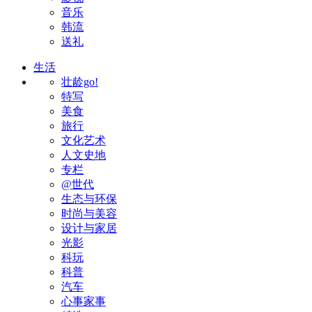
音乐
韩流
送礼
生活
壮龄go!
特写
美食
旅行
文化艺术
人文史地
专栏
@世代
生态与环保
时尚与美容
设计与家居
光影
科玩
科普
汽车
心事家事