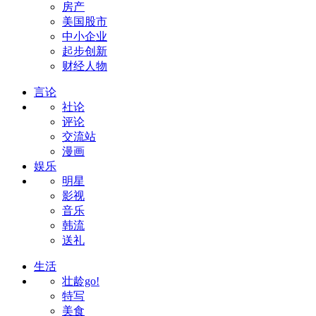
房产
美国股市
中小企业
起步创新
财经人物
言论
社论
评论
交流站
漫画
娱乐
明星
影视
音乐
韩流
送礼
生活
壮龄go!
特写
美食