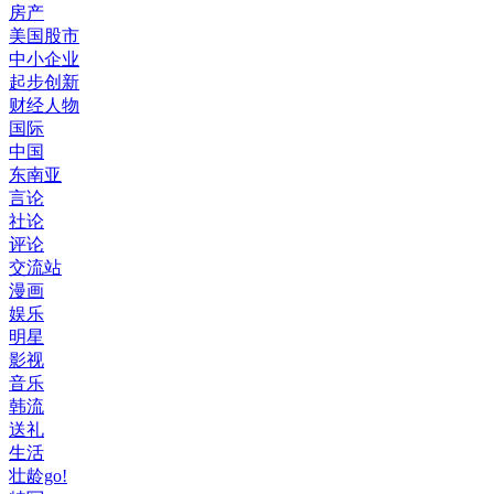
房产
美国股市
中小企业
起步创新
财经人物
国际
中国
东南亚
言论
社论
评论
交流站
漫画
娱乐
明星
影视
音乐
韩流
送礼
生活
壮龄go!