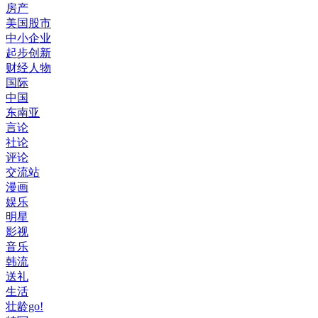
房产
美国股市
中小企业
起步创新
财经人物
国际
中国
东南亚
言论
社论
评论
交流站
漫画
娱乐
明星
影视
音乐
韩流
送礼
生活
壮龄go!