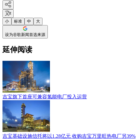
小
标准
中
大
设为谷歌新闻首选来源
延伸阅读
吉宝旗下首座可兼容氢能电厂投入运营
吉宝基础设施信托将以1.28亿元 收购吉宝万里旺热电厂另39%