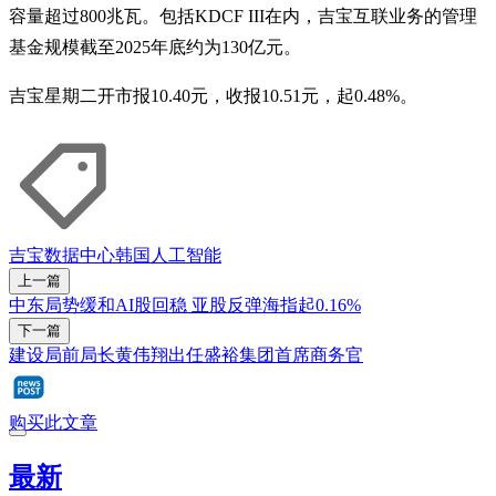
容量超过800兆瓦。包括KDCF III在内，吉宝互联业务的管理
基金规模截至2025年底约为130亿元。
吉宝星期二开市报10.40元，收报10.51元，起0.48%。
吉宝
数据中心
韩国
人工智能
上一篇
中东局势缓和AI股回稳 亚股反弹海指起0.16%
下一篇
建设局前局长黄伟翔出任盛裕集团首席商务官
购买此文章
最新