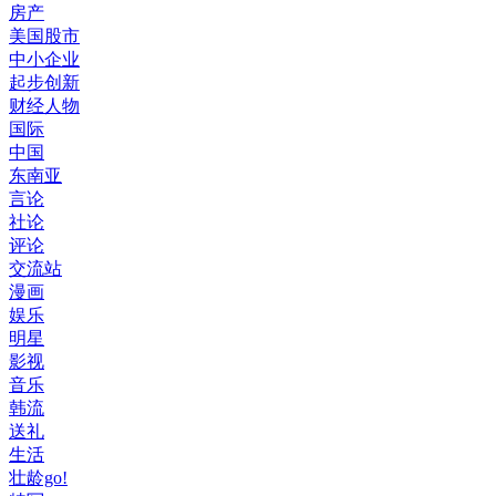
房产
美国股市
中小企业
起步创新
财经人物
国际
中国
东南亚
言论
社论
评论
交流站
漫画
娱乐
明星
影视
音乐
韩流
送礼
生活
壮龄go!