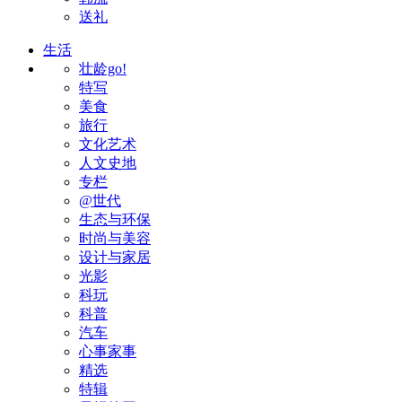
送礼
生活
壮龄go!
特写
美食
旅行
文化艺术
人文史地
专栏
@世代
生态与环保
时尚与美容
设计与家居
光影
科玩
科普
汽车
心事家事
精选
特辑