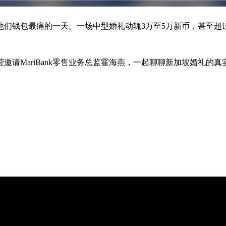
们钱包最痛的一天。一场中型婚礼动辄3万至5万新币，甚至超
邀请MariBank零售业务总监霍海燕，一起聊聊新加坡婚礼