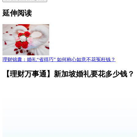
延伸阅读
理财锦囊：婚礼“省得巧” 如何称心如意不花冤枉钱？
【理财万事通】新加坡婚礼要花多少钱？