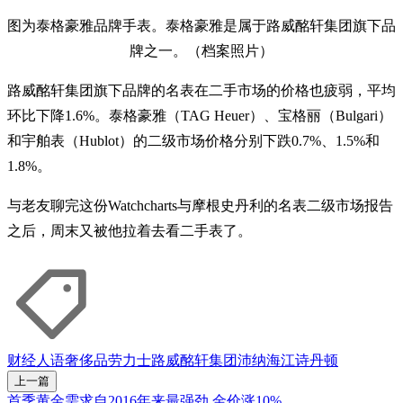
图为泰格豪雅品牌手表。泰格豪雅是属于路威酩轩集团旗下品
牌之一。（档案照片）
路威酩轩集团旗下品牌的名表在二手市场的价格也疲弱，平均
环比下降1.6%。泰格豪雅（TAG Heuer）、宝格丽（Bulgari）
和宇舶表（Hublot）的二级市场价格分别下跌0.7%、1.5%和
1.8%。
与老友聊完这份Watchcharts与摩根史丹利的名表二级市场报告
之后，周末又被他拉着去看二手表了。
财经人语
奢侈品
劳力士
路威酩轩集团
沛纳海
江诗丹顿
上一篇
首季黄金需求自2016年来最强劲 金价涨10%