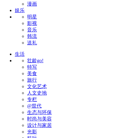
漫画
娱乐
明星
影视
音乐
韩流
送礼
生活
壮龄go!
特写
美食
旅行
文化艺术
人文史地
专栏
@世代
生态与环保
时尚与美容
设计与家居
光影