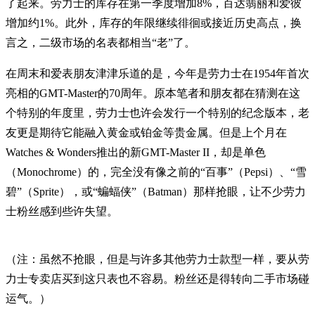
了起来。劳力士的库存在第一季度增加8%，百达翡丽和爱彼
增加约1%。此外，库存的年限继续徘徊或接近历史高点，换
言之，二级市场的名表都相当“老”了。
在周末和爱表朋友津津乐道的是，今年是劳力士在1954年首次
亮相的GMT-Master的70周年。原本笔者和朋友都在猜测在这
个特别的年度里，劳力士也许会发行一个特别的纪念版本，老
友更是期待它能融入黄金或铂金等贵金属。但是上个月在
Watches & Wonders推出的新GMT-Master II，却是单色
（Monochrome）的，完全没有像之前的“百事”（Pepsi）、“雪
碧”（Sprite），或“蝙蝠侠”（Batman）那样抢眼，让不少劳力
士粉丝感到些许失望。
（注：虽然不抢眼，但是与许多其他劳力士款型一样，要从劳
力士专卖店买到这只表也不容易。粉丝还是得转向二手市场碰
运气。）