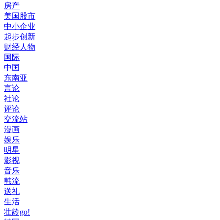
房产
美国股市
中小企业
起步创新
财经人物
国际
中国
东南亚
言论
社论
评论
交流站
漫画
娱乐
明星
影视
音乐
韩流
送礼
生活
壮龄go!