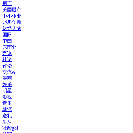
房产
美国股市
中小企业
起步创新
财经人物
国际
中国
东南亚
言论
社论
评论
交流站
漫画
娱乐
明星
影视
音乐
韩流
送礼
生活
壮龄go!