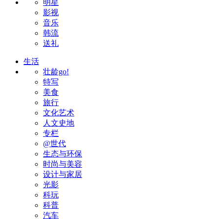
明星
影视
音乐
韩流
送礼
生活
壮龄go!
特写
美食
旅行
文化艺术
人文史地
专栏
@世代
生态与环保
时尚与美容
设计与家居
光影
科玩
科普
汽车