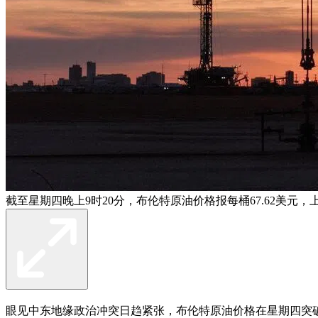
截至星期四晚上9时20分，布伦特原油价格报每桶67.62美元，上
眼见中东地缘政治冲突日趋紧张，布伦特原油价格在星期四突破