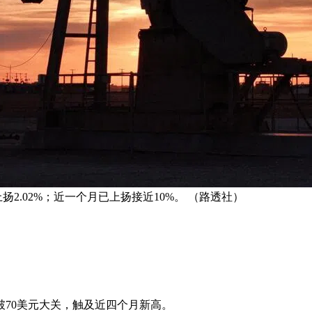
扬2.02%；近一个月已上扬接近10%。 （路透社）
70美元大关，触及近四个月新高。