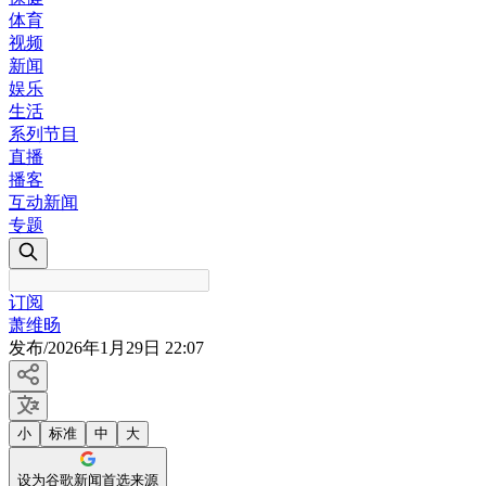
体育
视频
新闻
娱乐
生活
系列节目
直播
播客
互动新闻
专题
订阅
萧维旸
发布
/
2026年1月29日 22:07
小
标准
中
大
设为谷歌新闻首选来源