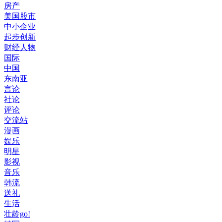
房产
美国股市
中小企业
起步创新
财经人物
国际
中国
东南亚
言论
社论
评论
交流站
漫画
娱乐
明星
影视
音乐
韩流
送礼
生活
壮龄go!