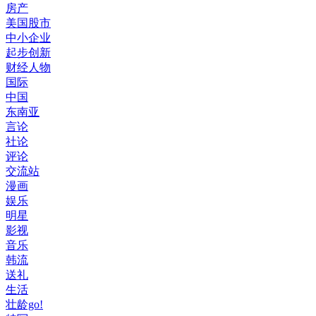
房产
美国股市
中小企业
起步创新
财经人物
国际
中国
东南亚
言论
社论
评论
交流站
漫画
娱乐
明星
影视
音乐
韩流
送礼
生活
壮龄go!