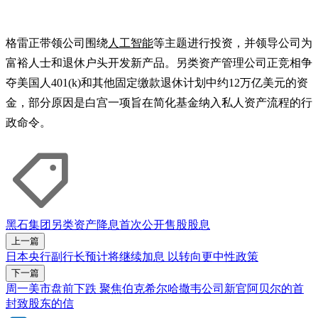
格雷正带领公司围绕
人工智能
等主题进行投资，并领导公司为
富裕人士和退休户头开发新产品。另类资产管理公司正竞相争
夺美国人401(k)和其他固定缴款退休计划中约12万亿美元的资
金，部分原因是白宫一项旨在简化基金纳入私人资产流程的行
政命令。
黑石集团
另类资产
降息
首次公开售股
股息
上一篇
日本央行副行长预计将继续加息 以转向更中性政策
下一篇
周一美市盘前下跌 聚焦伯克希尔哈撒韦公司新官阿贝尔的首
封致股东的信