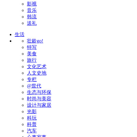
影视
音乐
韩流
送礼
生活
壮龄go!
特写
美食
旅行
文化艺术
人文史地
专栏
@世代
生态与环保
时尚与美容
设计与家居
光影
科玩
科普
汽车