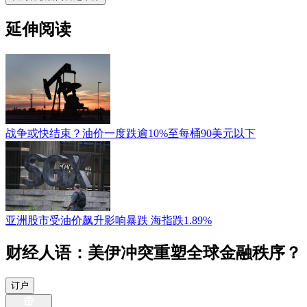
延伸阅读
战争或快结束？油价一度跌逾10%至每桶90美元以下
亚洲股市受油价飙升影响暴跌 海指跌1.89%
财经人语：美伊冲突重塑全球金融秩序？
订户