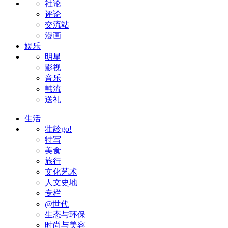
社论
评论
交流站
漫画
娱乐
明星
影视
音乐
韩流
送礼
生活
壮龄go!
特写
美食
旅行
文化艺术
人文史地
专栏
@世代
生态与环保
时尚与美容