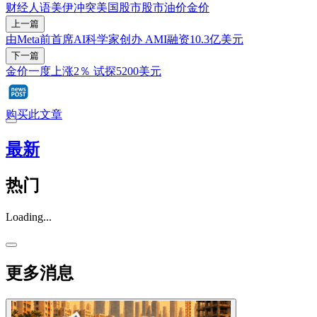
财经人语
美伊冲突
美国股市
股市
油价
金价
上一篇
由Meta前首席AI科学家创办 AMI融资10.3亿美元
下一篇
金价一度上涨2％ 试探5200美元
购买此文章
最新
热门
Loading...
更多消息