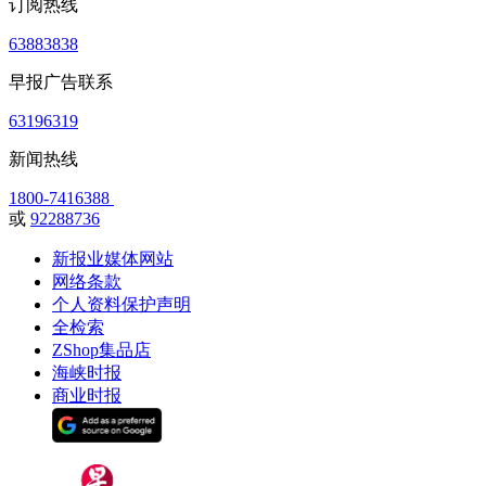
订阅热线
63883838
早报广告联系
63196319
新闻热线
1800-7416388
或
92288736
新报业媒体网站
网络条款
个人资料保护声明
全检索
ZShop集品店
海峡时报
商业时报