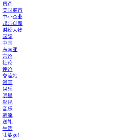
房产
美国股市
中小企业
起步创新
财经人物
国际
中国
东南亚
言论
社论
评论
交流站
漫画
娱乐
明星
影视
音乐
韩流
送礼
生活
壮龄go!