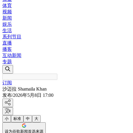
体育
视频
新闻
娱乐
生活
系列节目
直播
播客
互动新闻
专题
订阅
沙迈拉 Shamaila Khan
发布
/
2026年5月8日 17:00
小
标准
中
大
设为谷歌新闻首选来源