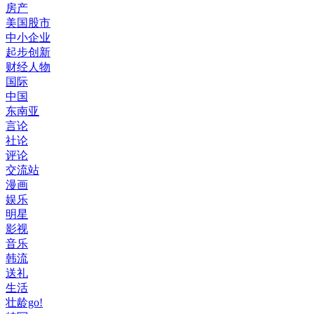
房产
美国股市
中小企业
起步创新
财经人物
国际
中国
东南亚
言论
社论
评论
交流站
漫画
娱乐
明星
影视
音乐
韩流
送礼
生活
壮龄go!