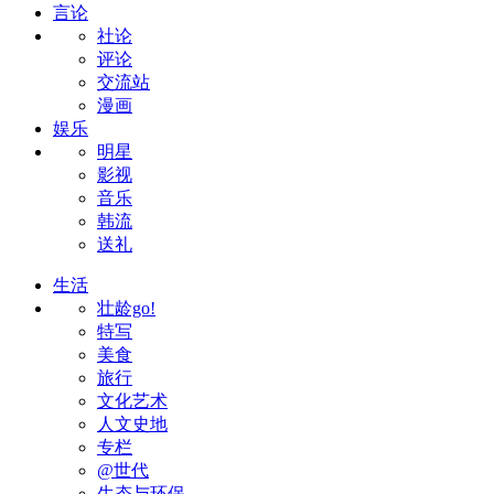
言论
社论
评论
交流站
漫画
娱乐
明星
影视
音乐
韩流
送礼
生活
壮龄go!
特写
美食
旅行
文化艺术
人文史地
专栏
@世代
生态与环保