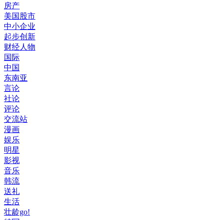
房产
美国股市
中小企业
起步创新
财经人物
国际
中国
东南亚
言论
社论
评论
交流站
漫画
娱乐
明星
影视
音乐
韩流
送礼
生活
壮龄go!