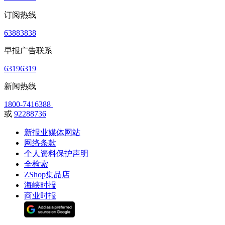
订阅热线
63883838
早报广告联系
63196319
新闻热线
1800-7416388
或
92288736
新报业媒体网站
网络条款
个人资料保护声明
全检索
ZShop集品店
海峡时报
商业时报