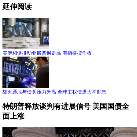
延伸阅读
美伊和谈推动亚股普遍走高 海指横摆作收
战火通胀与债务压力升温 全球主权债遭大举抛售
特朗普释放谈判有进展信号 美国国债全
面上涨