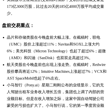
173亿3000万股，比过去20天的185亿4000万股平均成交量
少。
盘前交易重点：
晶片和存储类股在今晚盘前大幅上涨。在截稿时，联电
（UMC）股价上涨超过11%；Navitas和SOXL上涨大约
6%；美光科技（Micron Technology）也起了超过6%；超微
（AMD）和闪迪（SanDisk）也双双走高超过3%。
航天类股在今晚盘前也出现上涨走势。在截稿时，Redwire
股价攀高将近12%；Intuitive Machines上涨超过7%；VCX和
AST SpaceMobil也起了6%左右。
小马智行（Pony.ai）星期二刚刚公布的业绩显示，它的无
人驾驶出租车业务收入增长五倍，集团也上调了内部的营
业额目标。但是在收入增加之际，这家中国自动驾驶公司
蒙受的亏损也扩大了。小马智行说，它的第一季度营业额