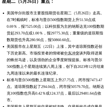
星期二（5月26日）重点：
美国华尔街股市主要股指期货在星期二（5月26日）走高。
在7时截稿时，标准与普尔500指数期货上升51.50点或
0.69％，报7525.00点；以科技股为主的纳斯达克100指数期
货起293.70点或1.00％，报29775.30点；重量级的道琼斯指
数期货也升高280.90点，报50860.60点。
美国股市在上星期五（22日）上涨，其中道琼斯指数还创
下历史新高。市场投资者的情绪被
中东冲突
谈判取得进展
的蛛丝马迹，以及强劲的企业季度财报提振。标准与普尔
500指数上个星期连续第八周上涨，创下自2023年12月结束
九周连涨以来的最长连涨纪录。
标准与普尔500指数上星期五上升27.75点，闭市报7473.47
点。道琼斯指数起了294.04点，闭市报50579.70点。纳斯达
克100指数也升高0.42％或124.37点，最后以29481.64点收
市。
美国股市上星期五的交易相对淡静，交易所的总成交量是