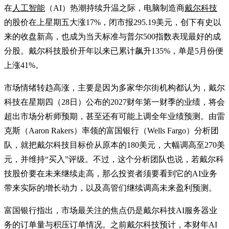
在
人工智能
（AI）热潮持续升温之际，电脑制造商
戴尔科技
的股价在上星期五大涨17%，闭市报295.19美元，创下有史以
来的收盘新高，也成为当天标准与普尔500指数表现最好的成
分股。戴尔科技股价开年以来已累计飙升135%，单是5月份便
上涨41%。
市场情绪转趋高涨，主要是因为多家华尔街机构都认为，戴尔
科技在星期四（28日）公布的2027财年第一财季的业绩，将会
超出市场分析师预期，甚至还有可能上调全年业绩预测。由雷
克斯（Aaron Rakers）率领的富国银行（Wells Fargo）分析团
队，就把戴尔科技目标价从原本的180美元，大幅调高至270美
元，并维持“买入”评级。不过，这个分析团队也说，若戴尔科
技股价要在未来继续走高，那么投资者须要看到它的AI业务
带来实际的增长动力，以及高管们继续调高未来盈利预测。
富国银行指出，市场最关注的焦点仍是戴尔科技AI服务器业
务的订单量与积压订单情况。之前戴尔科技预计，本财年AI