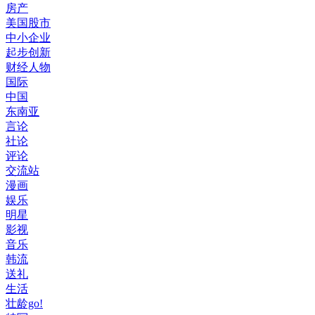
房产
美国股市
中小企业
起步创新
财经人物
国际
中国
东南亚
言论
社论
评论
交流站
漫画
娱乐
明星
影视
音乐
韩流
送礼
生活
壮龄go!