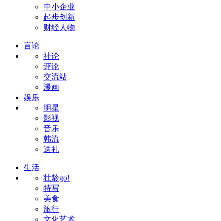
中小企业
起步创新
财经人物
言论
社论
评论
交流站
漫画
娱乐
明星
影视
音乐
韩流
送礼
生活
壮龄go!
特写
美食
旅行
文化艺术