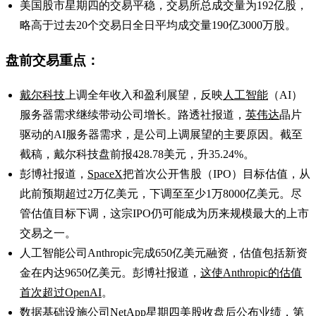
美国股市星期四的交易平稳，交易所总成交量为192亿股，
略高于过去20个交易日全日平均成交量190亿3000万股。
盘前交易重点：
戴尔科技
上调全年收入和盈利展望，反映
人工智能
（AI）
服务器需求继续带动公司增长。路透社报道，
英伟达
晶片
驱动的AI服务器需求，是公司上调展望的主要原因。截至
截稿，戴尔科技盘前报428.78美元，升35.24%。
彭博社报道，
SpaceX
把首次公开售股（IPO）目标估值，从
此前预期超过2万亿美元，下调至至少1万8000亿美元。尽
管估值目标下调，这宗IPO仍可能成为历来规模最大的上市
交易之一。
人工智能公司Anthropic完成650亿美元融资，估值包括新资
金在内达9650亿美元。彭博社报道，
这使Anthropic的估值
首次超过OpenAI
。
数据基础设施公司NetApp星期四美股收盘后公布业绩，第