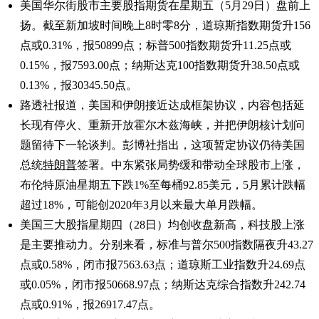
美国华尔街股市主要股指期货在星期五（5月29日）盘前上
扬。截至新加坡时间晚上8时零8分，道琼斯指数期货升156
点或0.31%，报50899点；标普500指数期货升11.25点或
0.15%，报7593.00点；纳斯达克100指数期货升38.50点或
0.13%，报30345.50点。
路透社报道，美国和伊朗接近达成框架协议，内容包括延
长现有停火、重新开放霍尔木兹海峡，并把伊朗核计划问
题留待下一轮谈判。彭博社指出，这项暂定协议仍待美国
总统
特朗普
签署。中东紧张局势缓和带动全球股市上涨，
布伦特原油星期五下跌1%至每桶92.85美元，5月累计跌幅
超过18%，可能创2020年3月以来最大单月跌幅。
美国三大股指星期四（28日）均创收盘新高，科技股上涨
是主要推动力。分别来看，标准与普尔500指数隔夜升43.27
点或0.58%，闭市报7563.63点；道琼斯工业指数升24.69点
或0.05%，闭市报50668.97点；纳斯达克综合指数升242.74
点或0.91%，报26917.47点。