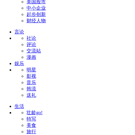
美国股市
中小企业
起步创新
财经人物
言论
社论
评论
交流站
漫画
娱乐
明星
影视
音乐
韩流
送礼
生活
壮龄go!
特写
美食
旅行