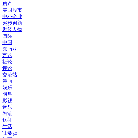
房产
美国股市
中小企业
起步创新
财经人物
国际
中国
东南亚
言论
社论
评论
交流站
漫画
娱乐
明星
影视
音乐
韩流
送礼
生活
壮龄go!