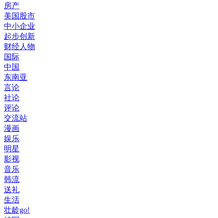
房产
美国股市
中小企业
起步创新
财经人物
国际
中国
东南亚
言论
社论
评论
交流站
漫画
娱乐
明星
影视
音乐
韩流
送礼
生活
壮龄go!