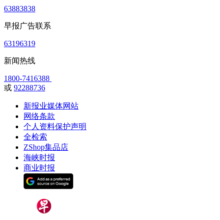
63883838
早报广告联系
63196319
新闻热线
1800-7416388
或
92288736
新报业媒体网站
网络条款
个人资料保护声明
全检索
ZShop集品店
海峡时报
商业时报