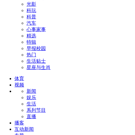
光影
科玩
科普
汽车
心事家事
精选
特辑
早报校园
热门
生活贴士
星座与生肖
体育
视频
新闻
娱乐
生活
系列节目
直播
播客
互动新闻