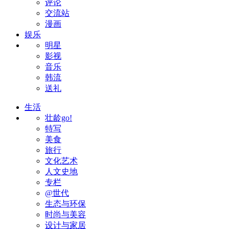
评论
交流站
漫画
娱乐
明星
影视
音乐
韩流
送礼
生活
壮龄go!
特写
美食
旅行
文化艺术
人文史地
专栏
@世代
生态与环保
时尚与美容
设计与家居