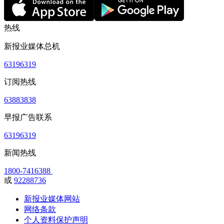
热线
新报业媒体总机
63196319
订阅热线
63883838
早报广告联系
63196319
新闻热线
1800-7416388
或
92288736
新报业媒体网站
网络条款
个人资料保护声明