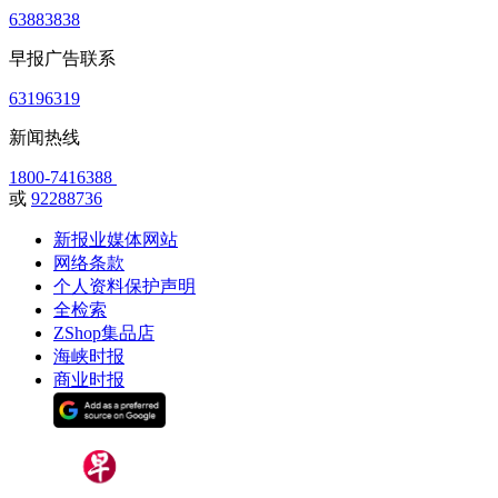
63883838
早报广告联系
63196319
新闻热线
1800-7416388
或
92288736
新报业媒体网站
网络条款
个人资料保护声明
全检索
ZShop集品店
海峡时报
商业时报