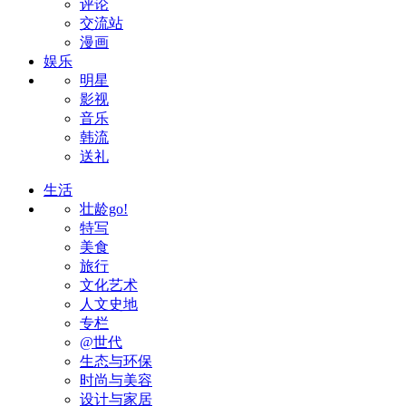
评论
交流站
漫画
娱乐
明星
影视
音乐
韩流
送礼
生活
壮龄go!
特写
美食
旅行
文化艺术
人文史地
专栏
@世代
生态与环保
时尚与美容
设计与家居