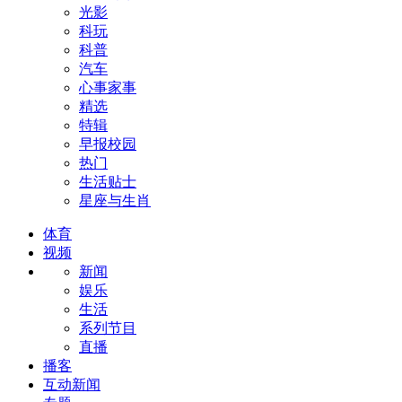
光影
科玩
科普
汽车
心事家事
精选
特辑
早报校园
热门
生活贴士
星座与生肖
体育
视频
新闻
娱乐
生活
系列节目
直播
播客
互动新闻