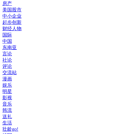
房产
美国股市
中小企业
起步创新
财经人物
国际
中国
东南亚
言论
社论
评论
交流站
漫画
娱乐
明星
影视
音乐
韩流
送礼
生活
壮龄go!