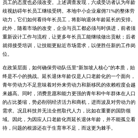
员工的态度也必须改变。上述调查发现，六成受访者认为年龄
歧视妨碍年长员工继续受聘。本地中小企业雇佣71%的整体劳
动力，它们如何看待年长员工，将影响退休年龄延长的安排。
此外，随着市场的改变，企业与员工都必须与时俱进，前者须
重新设计工作与流程，让更多年长员工能继续做出贡献；后者
就得接受培训，让技能更贴近市场需求，以便胜任新的工作岗
位。
在政策层面，如何确保劳动队伍里“新加坡人核心”的本质，始
终是不小的挑战。延长退休年龄仅是人口老龄化的一个面向，
青年劳动力不足意味着对外来劳动力和新移民的依赖程度会越
来越高。同时，消费意愿和能力更强的青年和中年群体在人口
的占比萎缩，势必削弱经济活力和商机，进而波及对劳动力的
需求。况且科技并无法全然取代人力，比如在重要的国防领
域。因此，为因应人口老龄化而延长退休年龄，并不能孤立看
待，问题的根源还在于生育率不足，而这更为棘手。