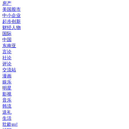
房产
美国股市
中小企业
起步创新
财经人物
国际
中国
东南亚
言论
社论
评论
交流站
漫画
娱乐
明星
影视
音乐
韩流
送礼
生活
壮龄go!