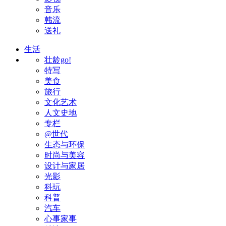
音乐
韩流
送礼
生活
壮龄go!
特写
美食
旅行
文化艺术
人文史地
专栏
@世代
生态与环保
时尚与美容
设计与家居
光影
科玩
科普
汽车
心事家事