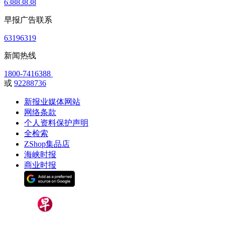
63883838
早报广告联系
63196319
新闻热线
1800-7416388
或
92288736
新报业媒体网站
网络条款
个人资料保护声明
全检索
ZShop集品店
海峡时报
商业时报