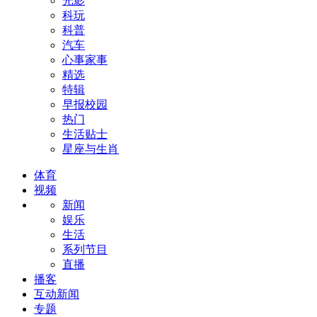
光影
科玩
科普
汽车
心事家事
精选
特辑
早报校园
热门
生活贴士
星座与生肖
体育
视频
新闻
娱乐
生活
系列节目
直播
播客
互动新闻
专题