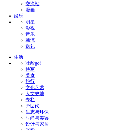
交流站
漫画
娱乐
明星
影视
音乐
韩流
送礼
生活
壮龄go!
特写
美食
旅行
文化艺术
人文史地
专栏
@世代
生态与环保
时尚与美容
设计与家居