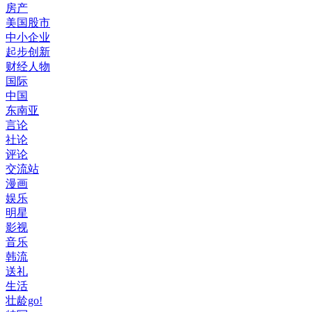
房产
美国股市
中小企业
起步创新
财经人物
国际
中国
东南亚
言论
社论
评论
交流站
漫画
娱乐
明星
影视
音乐
韩流
送礼
生活
壮龄go!