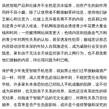
虽然智能产品和社媒并不全然是洪水猛兽，但所产生的副作用
同样不容小觑。除了让使用者不断接触零碎信息，使得他们缺
乏耐心和注意力，社媒上充斥着良莠不齐的内容，也容易让特
别是青少年误入歧途。手机网络游戏会诱使青少年花费大量金
钱和时间；一些赌博网站祸害更大；色情内容则扭曲血气方刚
的青少年对两性关系的认知，甚至诱发性犯罪；极端意识形态
内容鼓动涉世未深的年轻人自我激进化，成为威胁社会安全的
隐患。家长由于无法全天候监控孩子的上网行为，也不易觉察
他们接触的内容，待出现问题为时已晚。
保护青少年免受智能手机危害，就如禁止他们过早接触烟酒产
品一样。同理，成人世界也必须以身作则，不能把责任全甩给
学校。许多家长本身恐怕也已经陷入手机成瘾的陷阱，这不但
成为坏榜样，也无助亲子关系的培养。虽然还没有系统性的研
究结果，但痴迷于智能产品的宅文化盛行，对两性关系乃至结
婚率、生育率是否产生负面影响，或许是个值得警惕和深究的