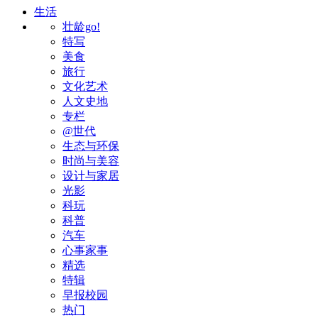
生活
壮龄go!
特写
美食
旅行
文化艺术
人文史地
专栏
@世代
生态与环保
时尚与美容
设计与家居
光影
科玩
科普
汽车
心事家事
精选
特辑
早报校园
热门