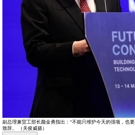
副总理兼贸工部长颜金勇指出：“不能只维护今天的强项，也要
致辞。 （关俊威摄）