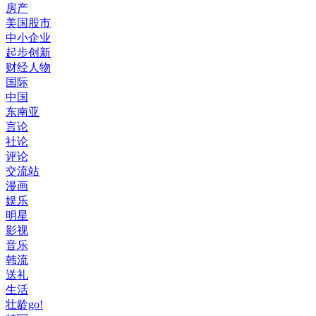
房产
美国股市
中小企业
起步创新
财经人物
国际
中国
东南亚
言论
社论
评论
交流站
漫画
娱乐
明星
影视
音乐
韩流
送礼
生活
壮龄go!