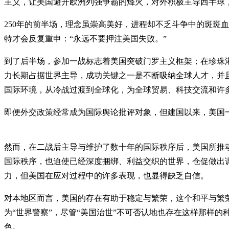
主义，让美国避开欧洲列强争霸的烽火，对外积极主导西半球
250年的前半场，理念虽崇高美好，进程却不乏斗争中的斑斑
特才会反复重申：“永远不要押注美国失败。”
到了后半场，参加一战标志着美国突破门罗主义框架；在珍珠
力长期占据世界主导，成功关键之一是不断吸纳全球人才，并
国际环境，从冷战过渡到全球化，为全球贸易、科技交流和许
即便外交政策经常成为国际舆论批评对象，但建国以来，美国
然而，在二战后主导与维护了数十年的国际秩序后，美国所推
国际秩序，也迫使已经深度捆绑、利益交织的世界，仓促做出
力，但美国在应对过程中的许多表现，也显得缺乏自信。
对本地区而言，美国的存在有助于稳定与繁荣，这个和平与繁
为“世界警察”，尽管“美国治世”不可否认地也存在这样那样
色。