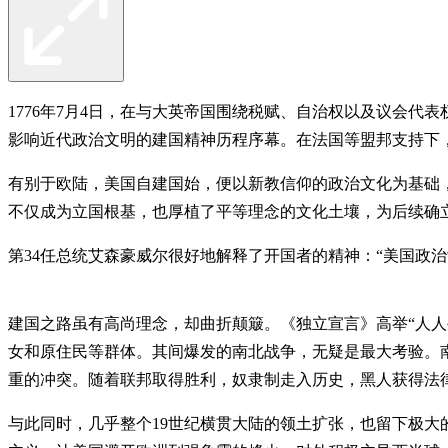
1776年7月4日，在与大英帝国围绕税赋、自治权以及议会
影响近代政治文明的建国精神历程序幕。在法国等盟邦支持下
有别于欧陆，美国自建国始，便以新教信仰的政治文化为基础
不仅成为立国根基，也厚植了平等理念的文化土壤，为后续确
第34任总统艾森豪威尔很好地解释了开国者的精神：“美国政
建国之路虽有高尚理念，却曲折颠簸。《独立宣言》高举“人
女和原住民等群体。其间爆发的南北战争，无疑是最大考验。
重的冲突。随着联邦取得胜利，奴隶制走入历史，黑人获得法
与此同时，几乎整个19世纪横贯大陆的领土扩张，也留下极