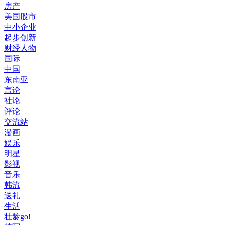
房产
美国股市
中小企业
起步创新
财经人物
国际
中国
东南亚
言论
社论
评论
交流站
漫画
娱乐
明星
影视
音乐
韩流
送礼
生活
壮龄go!