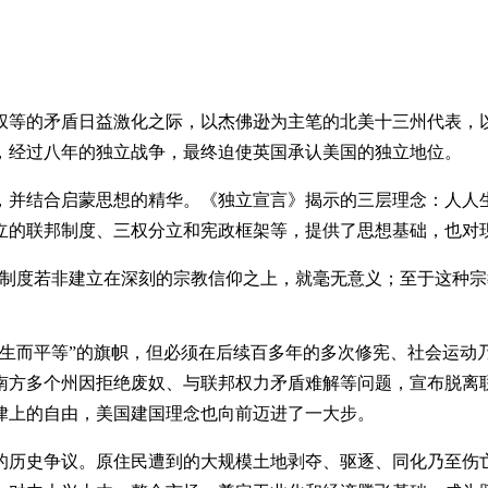
代表权等的矛盾日益激化之际，以杰佛逊为主笔的北美十三州代表
，经过八年的独立战争，最终迫使英国承认美国的独立地位。
，并结合启蒙思想的精华。《独立宣言》揭示的三层理念：人人
立的联邦制度、三权分立和宪政框架等，提供了思想基础，也对
治制度若非建立在深刻的宗教信仰之上，就毫无意义；至于这种宗
人生而平等”的旗帜，但必须在后续百多年的多次修宪、社会运动
南方多个州因拒绝废奴、与联邦权力矛盾难解等问题，宣布脱离联
律上的自由，美国建国理念也向前迈进了一大步。
大的历史争议。原住民遭到的大规模土地剥夺、驱逐、同化乃至伤