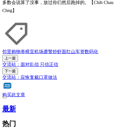
多数会说算了没事，放过你们然后跑掉的。【Chih Chau
Chng】
邻里购物券
樟宜机场
袭警
炒虾面
红山
车资
数码化
上一篇
交流站：面对乱信 只信正信
下一篇
交流站：应恢复戴口罩做法
购买此文章
最新
热门