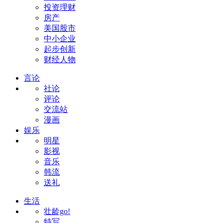
投资理财
房产
美国股市
中小企业
起步创新
财经人物
言论
社论
评论
交流站
漫画
娱乐
明星
影视
音乐
韩流
送礼
生活
壮龄go!
特写