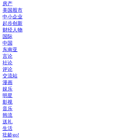
房产
美国股市
中小企业
起步创新
财经人物
国际
中国
东南亚
言论
社论
评论
交流站
漫画
娱乐
明星
影视
音乐
韩流
送礼
生活
壮龄go!