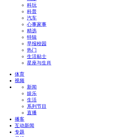
科玩
科普
汽车
心事家事
精选
特辑
早报校园
热门
生活贴士
星座与生肖
体育
视频
新闻
娱乐
生活
系列节目
直播
播客
互动新闻
专题