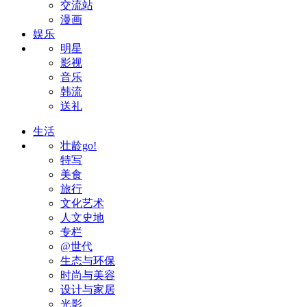
交流站
漫画
娱乐
明星
影视
音乐
韩流
送礼
生活
壮龄go!
特写
美食
旅行
文化艺术
人文史地
专栏
@世代
生态与环保
时尚与美容
设计与家居
光影