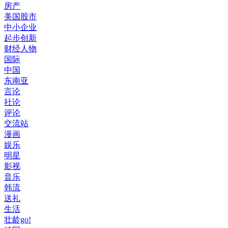
房产
美国股市
中小企业
起步创新
财经人物
国际
中国
东南亚
言论
社论
评论
交流站
漫画
娱乐
明星
影视
音乐
韩流
送礼
生活
壮龄go!