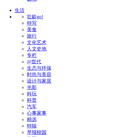
生活
壮龄go!
特写
美食
旅行
文化艺术
人文史地
专栏
@世代
生态与环保
时尚与美容
设计与家居
光影
科玩
科普
汽车
心事家事
精选
特辑
早报校园