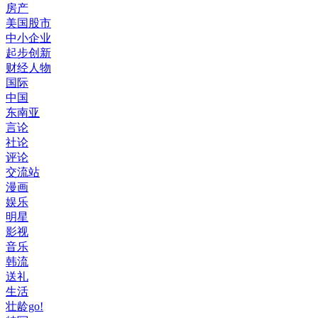
房产
美国股市
中小企业
起步创新
财经人物
国际
中国
东南亚
言论
社论
评论
交流站
漫画
娱乐
明星
影视
音乐
韩流
送礼
生活
壮龄go!