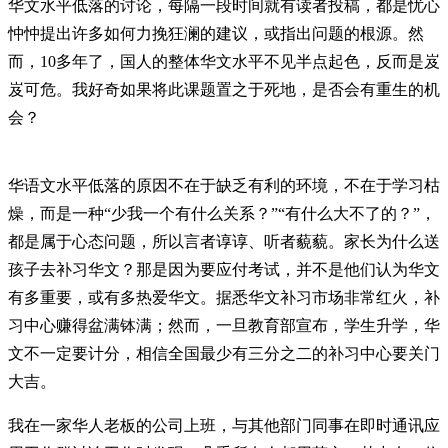
华文水平低落的讨论，每隔一段时间就有读者投稿，都是忧心
忡忡提出许多如何力挽狂澜的建议，或指出问题的根源。然
而，10多年了，国人的整体华文水平不见半点起色，反而是岌
岌可危。我好奇如果将此课题置之于死地，是否会有重生的机
会？
华语文水平低落的原因不在于缺乏有利的环境，不在于学习枯
燥，而是一种“少我一个有什么关系？”“有什么大不了的？”，
都是属于心态问题，所以言者谆谆、听者藐藐。家长为什么送
孩子去补习华文？那是因为要应付考试，并不是他们认为华文
有多重要，或有多热爱华文。据悉华文补习市场非常红火，补
习中心赚得盆满钵满；然而，一旦教育部宣布，学生升学，华
文不一定要计分，相信全国最少有三分之二的补习中心要关门
大吉。
我在一家华人老板的公司上班，与其他部门同事在即时通讯应