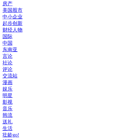
房产
美国股市
中小企业
起步创新
财经人物
国际
中国
东南亚
言论
社论
评论
交流站
漫画
娱乐
明星
影视
音乐
韩流
送礼
生活
壮龄go!