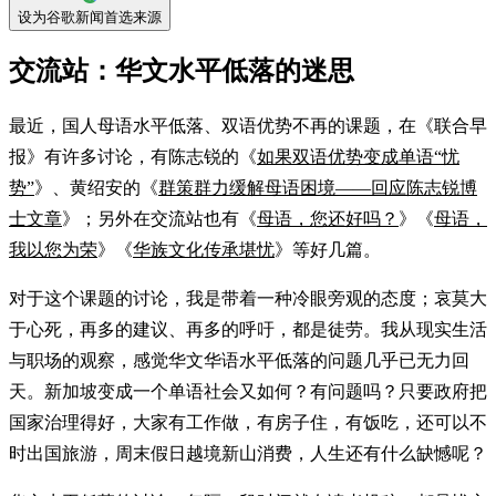
设为谷歌新闻首选来源
交流站：华文水平低落的迷思
最近，国人母语水平低落、双语优势不再的课题，在《联合早
报》有许多讨论，有陈志锐的《
如果双语优势变成单语“忧
势”
》、黄绍安的《
群策群力缓解母语困境——回应陈志锐博
士文章
》；另外在交流站也有《
母语，您还好吗？
》《
母语，
我以您为荣
》《
华族文化传承堪忧
》等好几篇。
对于这个课题的讨论，我是带着一种冷眼旁观的态度；哀莫大
于心死，再多的建议、再多的呼吁，都是徒劳。我从现实生活
与职场的观察，感觉华文华语水平低落的问题几乎已无力回
天。新加坡变成一个单语社会又如何？有问题吗？只要政府把
国家治理得好，大家有工作做，有房子住，有饭吃，还可以不
时出国旅游，周末假日越境新山消费，人生还有什么缺憾呢？