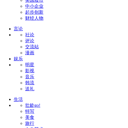
美国股市
中小企业
起步创新
财经人物
言论
社论
评论
交流站
漫画
娱乐
明星
影视
音乐
韩流
送礼
生活
壮龄go!
特写
美食
旅行