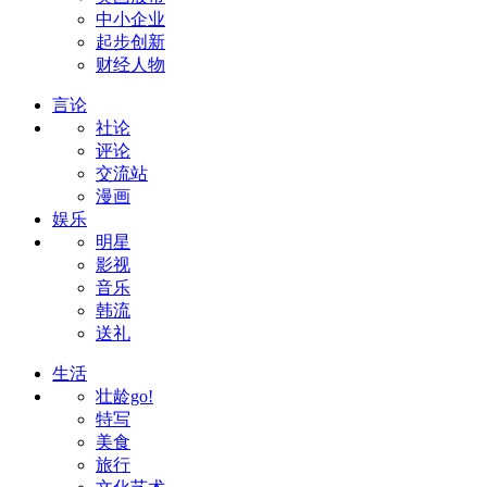
中小企业
起步创新
财经人物
言论
社论
评论
交流站
漫画
娱乐
明星
影视
音乐
韩流
送礼
生活
壮龄go!
特写
美食
旅行