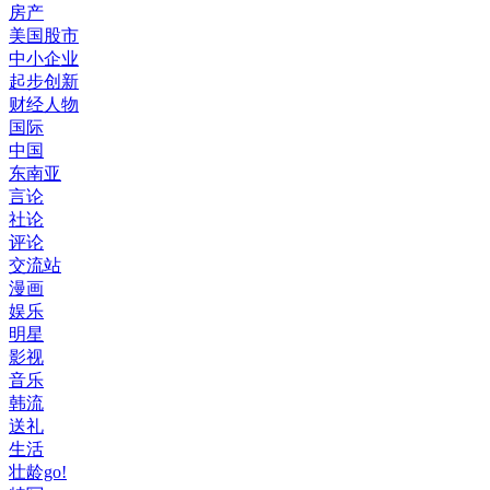
房产
美国股市
中小企业
起步创新
财经人物
国际
中国
东南亚
言论
社论
评论
交流站
漫画
娱乐
明星
影视
音乐
韩流
送礼
生活
壮龄go!