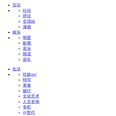
言论
社论
评论
交流站
漫画
娱乐
明星
影视
音乐
韩流
送礼
生活
壮龄go!
特写
美食
旅行
文化艺术
人文史地
专栏
@世代