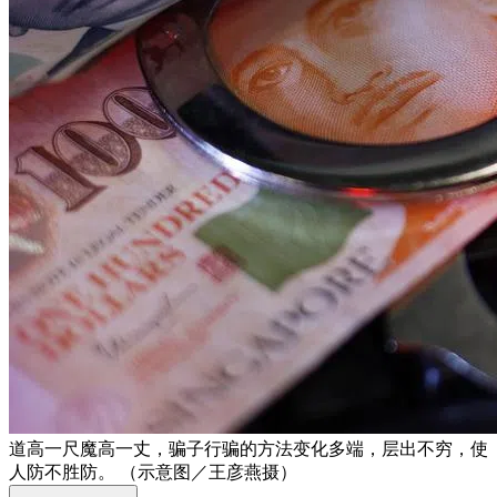
道高一尺魔高一丈，骗子行骗的方法变化多端，层出不穷，使
人防不胜防。 （示意图／王彦燕摄）