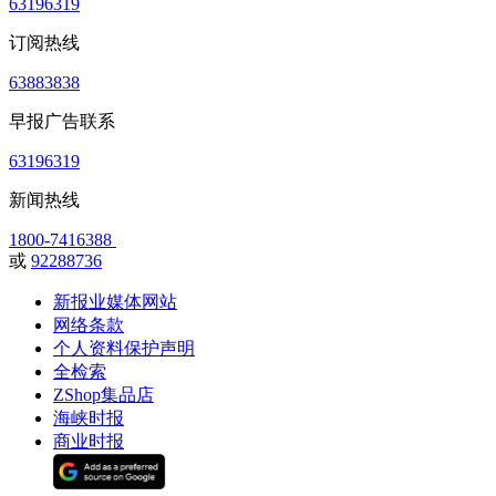
63196319
订阅热线
63883838
早报广告联系
63196319
新闻热线
1800-7416388
或
92288736
新报业媒体网站
网络条款
个人资料保护声明
全检索
ZShop集品店
海峡时报
商业时报