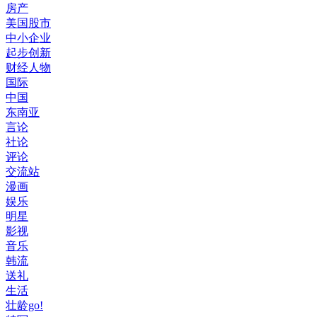
房产
美国股市
中小企业
起步创新
财经人物
国际
中国
东南亚
言论
社论
评论
交流站
漫画
娱乐
明星
影视
音乐
韩流
送礼
生活
壮龄go!