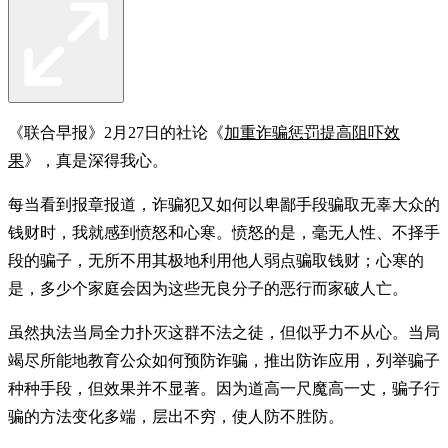
《联合早报》2月27日的社论《
加重诈骗惩罚提高阻吓效
果
》，真是深得我心。
每当看到报章报道，诈骗犯又如何以卑鄙手段骗取无辜大众的
钱财时，我就感到愤怒和心寒。愤怒的是，毫无人性、不择手
段的骗子，无所不用其极地利用他人弱点骗取钱财；心寒的
是，多少个家庭会因为这些无良分子的恶行而家破人亡。
虽然执法当局全力扑灭这群不法之徒，但似乎力不从心。当局
竭尽所能地教育公众如何预防诈骗，推出防诈应用，列举骗子
种种手段，但效果并不显著。因为道高一尺魔高一丈，骗子行
骗的方法变化多端，层出不穷，使人防不胜防。