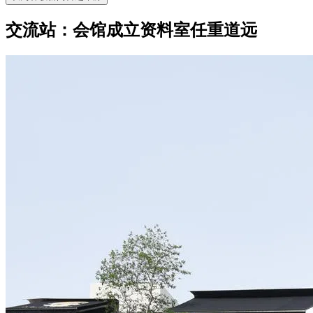
交流站：会馆成立资料室任重道远