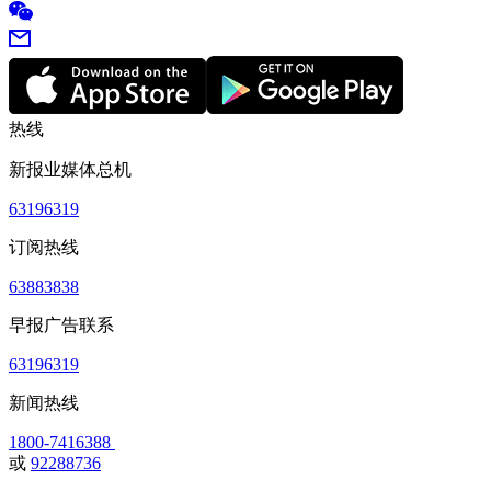
热线
新报业媒体总机
63196319
订阅热线
63883838
早报广告联系
63196319
新闻热线
1800-7416388
或
92288736