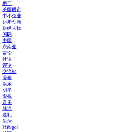
房产
美国股市
中小企业
起步创新
财经人物
国际
中国
东南亚
言论
社论
评论
交流站
漫画
娱乐
明星
影视
音乐
韩流
送礼
生活
壮龄go!