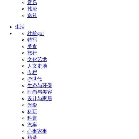
音乐
韩流
送礼
生活
壮龄go!
特写
美食
旅行
文化艺术
人文史地
专栏
@世代
生态与环保
时尚与美容
设计与家居
光影
科玩
科普
汽车
心事家事
精选