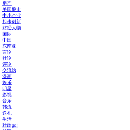
房产
美国股市
中小企业
起步创新
财经人物
国际
中国
东南亚
言论
社论
评论
交流站
漫画
娱乐
明星
影视
音乐
韩流
送礼
生活
壮龄go!