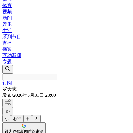
体育
视频
新闻
娱乐
生活
系列节目
直播
播客
互动新闻
专题
订阅
罗天志
发布
/
2026年5月31日 23:00
小
标准
中
大
设为谷歌新闻首选来源