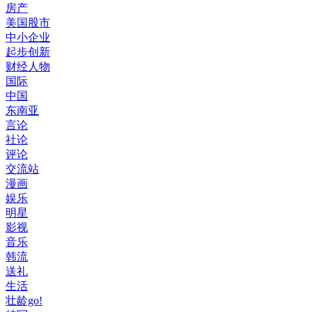
房产
美国股市
中小企业
起步创新
财经人物
国际
中国
东南亚
言论
社论
评论
交流站
漫画
娱乐
明星
影视
音乐
韩流
送礼
生活
壮龄go!